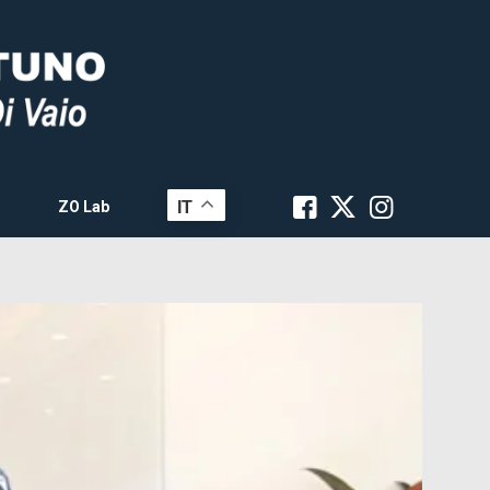
IT
ZO Lab