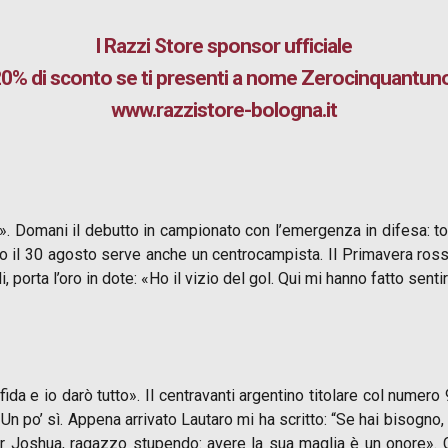
I Razzi Store
sponsor ufficiale
0% di sconto se ti presenti a nome Zerocinquantun
www.razzistore-bologna.it
. Domani il debutto in campionato con l’emergenza in difesa: torn
ro il 30 agosto serve anche un centrocampista. Il Primavera ross
porta l’oro in dote: «Ho il vizio del gol. Qui mi hanno fatto senti
da e io darò tutto». Il centravanti argentino titolare col numero 
 po’ sì. Appena arrivato Lautaro mi ha scritto: “Se hai bisogno, c
r Joshua, ragazzo stupendo: avere la sua maglia è un onore». Co