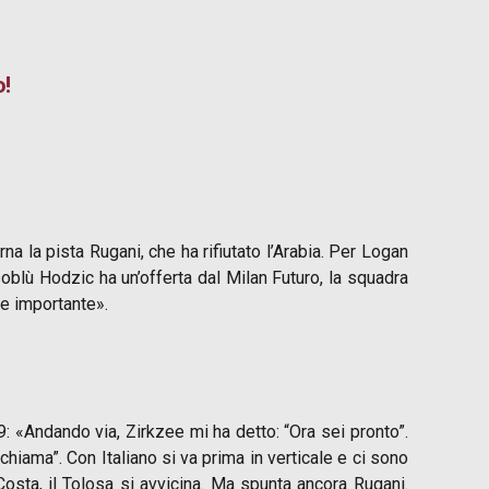
o!
a la pista Rugani, che ha rifiutato l’Arabia. Per Logan
oblù Hodzic ha un’offerta dal Milan Futuro, la squadra
re importante».
9: «Andando via, Zirkzee mi ha detto: “Ora sei pronto”.
hiama”. Con Italiano si va prima in verticale e ci sono
sta, il Tolosa si avvicina. Ma spunta ancora Rugani.