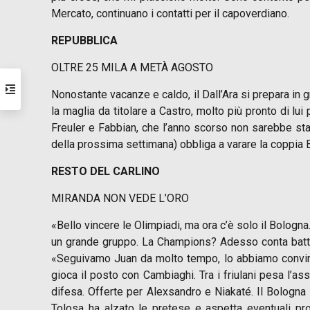
Mercato, continuano i contatti per il capoverdiano.
REPUBBLICA
OLTRE 25 MILA A METÀ AGOSTO
Nonostante vacanze e caldo, il Dall’Ara si prepara in g
la maglia da titolare a Castro, molto più pronto di lu
Freuler e Fabbian, che l’anno scorso non sarebbe stat
della prossima settimana) obbliga a varare la coppia B
RESTO DEL CARLINO
MIRANDA NON VEDE L’ORO
«Bello vincere le Olimpiadi, ma ora c’è solo il Bologna
un grande gruppo. La Champions? Adesso conta battere
«Seguivamo Juan da molto tempo, lo abbiamo convinto 
gioca il posto con Cambiaghi. Tra i friulani pesa l’
difesa. Offerte per Alexsandro e Niakaté. Il Bologna la
Tolosa ha alzato le pretese e aspetta eventuali pro