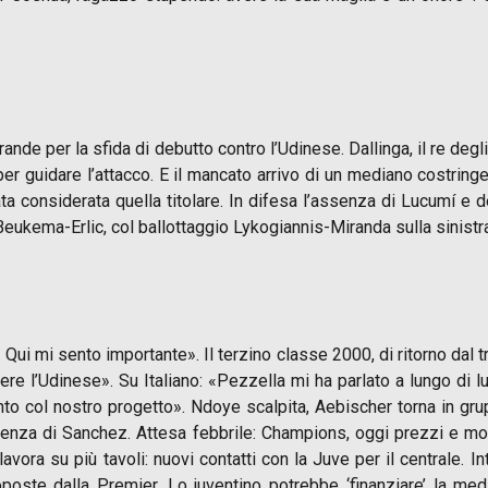
rande per la sfida di debutto contro l’Udinese. Dallinga, il re de
i per guidare l’attacco. E il mancato arrivo di un mediano costrin
a considerata quella titolare. In difesa l’assenza di Lucumí e d
eukema-Erlic, col ballottaggio Lykogiannis-Miranda sulla sinistr
. Qui mi sento importante». Il terzino classe 2000, di ritorno dal t
 l’Udinese». Su Italiano: «Pezzella mi ha parlato a lungo di lui
col nostro progetto». Ndoye scalpita, Aebischer torna in gruppo
assenza di Sanchez. Attesa febbrile: Champions, oggi prezzi e mo
vora su più tavoli: nuovi contatti con la Juve per il centrale. Int
poste dalla Premier. Lo juventino potrebbe ‘finanziare’ la medi