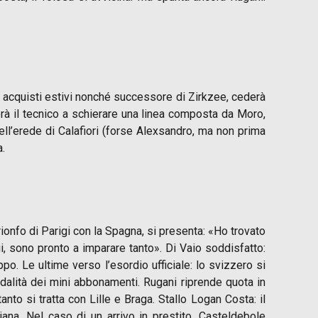
gli acquisti estivi nonché successore di Zirkzee, cederà
gerà il tecnico a schierare una linea composta da Moro,
ell’erede di Calafiori (forse Alexsandro, ma non prima
a.
rionfo di Parigi con la Spagna, si presenta: «Ho trovato
, sono pronto a imparare tanto». Di Vaio soddisfatto:
. Le ultime verso l’esordio ufficiale: lo svizzero si
dalità dei mini abbonamenti. Rugani riprende quota in
anto si tratta con Lille e Braga. Stallo Logan Costa: il
ana. Nel caso di un arrivo in prestito, Casteldebole