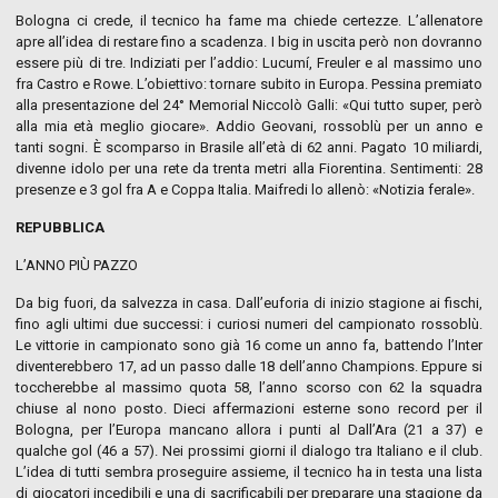
Bologna ci crede, il tecnico ha fame ma chiede certezze. L’allenatore
apre all’idea di restare fino a scadenza. I big in uscita però non dovranno
essere più di tre. Indiziati per l’addio: Lucumí, Freuler e al massimo uno
fra Castro e Rowe. L’obiettivo: tornare subito in Europa. Pessina premiato
alla presentazione del 24° Memorial Niccolò Galli: «Qui tutto super, però
alla mia età meglio giocare». Addio Geovani, rossoblù per un anno e
tanti sogni. È scomparso in Brasile all’età di 62 anni. Pagato 10 miliardi,
divenne idolo per una rete da trenta metri alla Fiorentina. Sentimenti: 28
presenze e 3 gol fra A e Coppa Italia. Maifredi lo allenò: «Notizia ferale».
REPUBBLICA
L’ANNO PIÙ PAZZO
Da big fuori, da salvezza in casa. Dall’euforia di inizio stagione ai fischi,
fino agli ultimi due successi: i curiosi numeri del campionato rossoblù.
Le vittorie in campionato sono già 16 come un anno fa, battendo l’Inter
diventerebbero 17, ad un passo dalle 18 dell’anno Champions. Eppure si
toccherebbe al massimo quota 58, l’anno scorso con 62 la squadra
chiuse al nono posto. Dieci affermazioni esterne sono record per il
Bologna, per l’Europa mancano allora i punti al Dall’Ara (21 a 37) e
qualche gol (46 a 57). Nei prossimi giorni il dialogo tra Italiano e il club.
L’idea di tutti sembra proseguire assieme, il tecnico ha in testa una lista
di giocatori incedibili e una di sacrificabili per preparare una stagione da