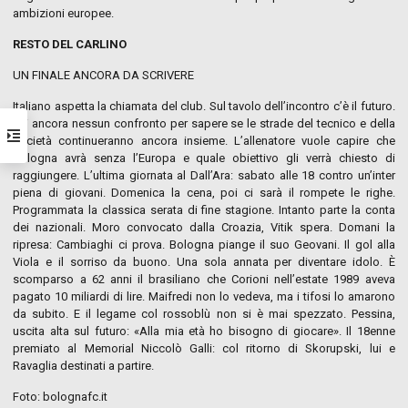
ambizioni europee.
RESTO DEL CARLINO
UN FINALE ANCORA DA SCRIVERE
Italiano aspetta la chiamata del club. Sul tavolo dell’incontro c’è il futuro.
Ieri ancora nessun confronto per sapere se le strade del tecnico e della
società continueranno ancora insieme. L’allenatore vuole capire che
Bologna avrà senza l’Europa e quale obiettivo gli verrà chiesto di
raggiungere. L’ultima giornata al Dall’Ara: sabato alle 18 contro un’inter
piena di giovani. Domenica la cena, poi ci sarà il rompete le righe.
Programmata la classica serata di fine stagione. Intanto parte la conta
dei nazionali. Moro convocato dalla Croazia, Vitik spera. Domani la
ripresa: Cambiaghi ci prova. Bologna piange il suo Geovani. Il gol alla
Viola e il sorriso da buono. Una sola annata per diventare idolo. È
scomparso a 62 anni il brasiliano che Corioni nell’estate 1989 aveva
pagato 10 miliardi di lire. Maifredi non lo vedeva, ma i tifosi lo amarono
da subito. E il legame col rossoblù non si è mai spezzato. Pessina,
uscita alta sul futuro: «Alla mia età ho bisogno di giocare». Il 18enne
premiato al Memorial Niccolò Galli: col ritorno di Skorupski, lui e
Ravaglia destinati a partire.
Foto: bolognafc.it