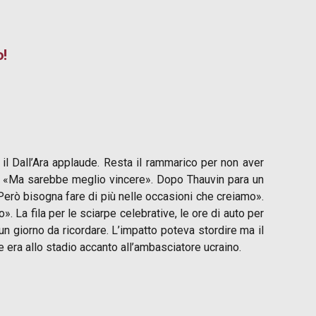
o!
 il Dall’Ara applaude. Resta il rammarico per non aver
sz: «Ma sarebbe meglio vincere». Dopo Thauvin para un
«Però bisogna fare di più nelle occasioni che creiamo».
ro». La fila per le sciarpe celebrative, le ore di auto per
un giorno da ricordare. L’impatto poteva stordire ma il
e era allo stadio accanto all’ambasciatore ucraino.