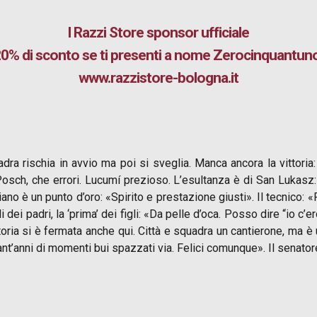
I Razzi Store
sponsor ufficiale
0% di sconto se ti presenti a nome Zerocinquantun
www.razzistore-bologna.it
ra rischia in avvio ma poi si sveglia. Manca ancora la vittoria:
 Posch, che errori. Lucumí prezioso. L’esultanza è di San Luka
ano è un punto d’oro: «Spirito e prestazione giusti». Il tecnico: 
i dei padri, la ‘prima’ dei figli: «Da pelle d’oca. Posso dire “io c’e
oria si è fermata anche qui. Città e squadra un cantierone, ma è 
ant’anni di momenti bui spazzati via. Felici comunque». Il senator