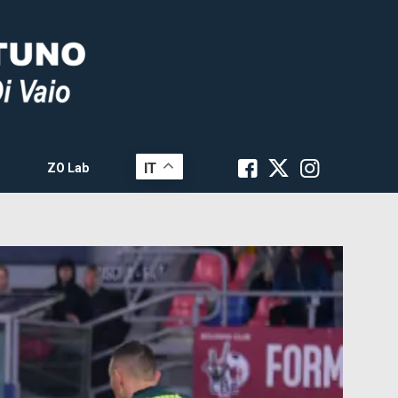
IT
ZO Lab