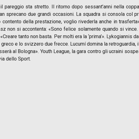
 pareggio sta stretto. Il ritorno dopo sessant’anni nella coppa 
bian sprecano due grandi occasioni. La squadra si consola col 
o contento della prestazione, voglio rivederla anche in trasfert
kasz non si accontenta: «Sono felice solamente quando si vince.
 «Creare tanto non basta. Per molti era la ‘prima’». Lykogiannis 
 Il greco e lo svizzero due frecce. Lucumí domina la retroguardia, 
sserà al Bologna». Youth League, la gara contro gli ucraini sospesa
via dello Sport.