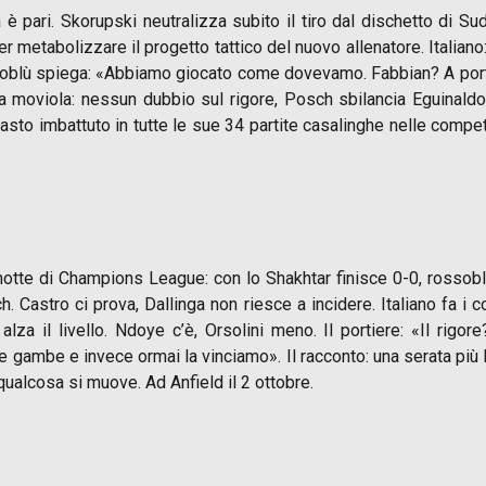
a è pari. Skorupski neutralizza subito il tiro dal dischetto di 
r metabolizzare il progetto tattico del nuovo allenatore. Italia
rossoblù spiega: «Abbiamo giocato come dovevamo. Fabbian? A port
 La moviola: nessun dubbio sul rigore, Posch sbilancia Eguinaldo
masto imbattuto in tutte le sue 34 partite casalinghe nelle compe
notte di Champions League: con lo Shakhtar finisce 0-0, rossoblù
h. Castro ci prova, Dallinga non riesce a incidere. Italiano fa 
alza il livello. Ndoye c’è, Orsolini meno. Il portiere: «Il rigor
le gambe e invece ormai la vinciamo». Il racconto: una serata più 
, qualcosa si muove. Ad Anfield il 2 ottobre.