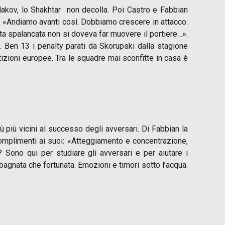
Sudakov, lo Shakhtar non decolla. Poi Castro e Fabbian
no: «Andiamo avanti così. Dobbiamo crescere in attacco.
a spalancata non si doveva far muovere il portiere…».
. Ben 13 i penalty parati da Skorupski dalla stagione
tizioni europee. Tra le squadre mai sconfitte in casa è
 più vicini al successo degli avversari. Di Fabbian la
i complimenti ai suoi: «Atteggiamento e concentrazione,
e? Sono qui per studiare gli avversari e per aiutare i
bagnata che fortunata. Emozioni e timori sotto l’acqua.