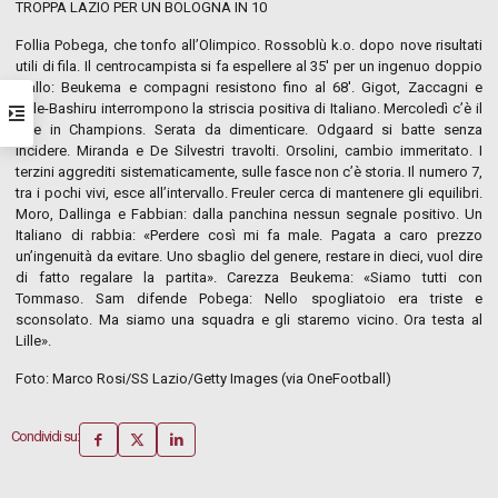
TROPPA LAZIO PER UN BOLOGNA IN 10
Follia Pobega, che tonfo all’Olimpico. Rossoblù k.o. dopo nove risultati
utili di fila. Il centrocampista si fa espellere al 35′ per un ingenuo doppio
giallo: Beukema e compagni resistono fino al 68′. Gigot, Zaccagni e
Dele-Bashiru interrompono la striscia positiva di Italiano. Mercoledì c’è il
Lille in Champions. Serata da dimenticare. Odgaard si batte senza
incidere. Miranda e De Silvestri travolti. Orsolini, cambio immeritato. I
terzini aggrediti sistematicamente, sulle fasce non c’è storia. Il numero 7,
tra i pochi vivi, esce all’intervallo. Freuler cerca di mantenere gli equilibri.
Moro, Dallinga e Fabbian: dalla panchina nessun segnale positivo. Un
Italiano di rabbia: «Perdere così mi fa male. Pagata a caro prezzo
un’ingenuità da evitare. Uno sbaglio del genere, restare in dieci, vuol dire
di fatto regalare la partita». Carezza Beukema: «Siamo tutti con
Tommaso. Sam difende Pobega: Nello spogliatoio era triste e
sconsolato. Ma siamo una squadra e gli staremo vicino. Ora testa al
Lille».
Foto: Marco Rosi/SS Lazio/Getty Images (via OneFootball)
Condividi su: