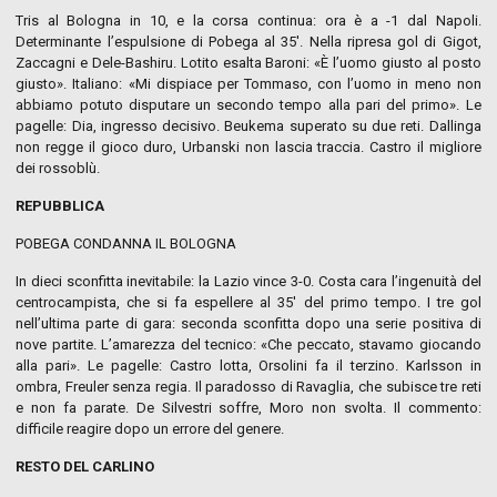
Tris al Bologna in 10, e la corsa continua: ora è a -1 dal Napoli.
Determinante l’espulsione di Pobega al 35′. Nella ripresa gol di Gigot,
Zaccagni e Dele-Bashiru. Lotito esalta Baroni: «È l’uomo giusto al posto
giusto». Italiano: «Mi dispiace per Tommaso, con l’uomo in meno non
abbiamo potuto disputare un secondo tempo alla pari del primo». Le
pagelle: Dia, ingresso decisivo. Beukema superato su due reti. Dallinga
non regge il gioco duro, Urbanski non lascia traccia. Castro il migliore
dei rossoblù.
REPUBBLICA
POBEGA CONDANNA IL BOLOGNA
In dieci sconfitta inevitabile: la Lazio vince 3-0. Costa cara l’ingenuità del
centrocampista, che si fa espellere al 35′ del primo tempo. I tre gol
nell’ultima parte di gara: seconda sconfitta dopo una serie positiva di
nove partite. L’amarezza del tecnico: «Che peccato, stavamo giocando
alla pari». Le pagelle: Castro lotta, Orsolini fa il terzino. Karlsson in
ombra, Freuler senza regia. Il paradosso di Ravaglia, che subisce tre reti
e non fa parate. De Silvestri soffre, Moro non svolta. Il commento:
difficile reagire dopo un errore del genere.
RESTO DEL CARLINO