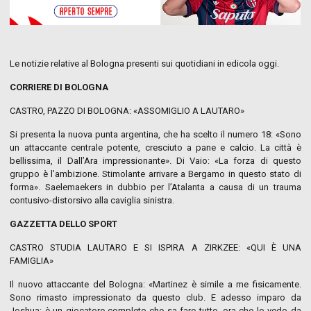
Le notizie relative al Bologna presenti sui quotidiani in edicola oggi.
CORRIERE DI BOLOGNA
CASTRO, PAZZO DI BOLOGNA: «ASSOMIGLIO A LAUTARO»
Si presenta la nuova punta argentina, che ha scelto il numero 18: «Sono
un attaccante centrale potente, cresciuto a pane e calcio. La città è
bellissima, il Dall’Ara impressionante». Di Vaio: «La forza di questo
gruppo è l’ambizione. Stimolante arrivare a Bergamo in questo stato di
forma». Saelemaekers in dubbio per l’Atalanta a causa di un trauma
contusivo-distorsivo alla caviglia sinistra.
GAZZETTA DELLO SPORT
CASTRO STUDIA LAUTARO E SI ISPIRA A ZIRKZEE: «QUI È UNA
FAMIGLIA»
Il nuovo attaccante del Bologna: «Martinez è simile a me fisicamente.
Sono rimasto impressionato da questo club. E adesso imparo da
Joshua: è un giocatore completo che sa fare tutto, ora che lo vedo da