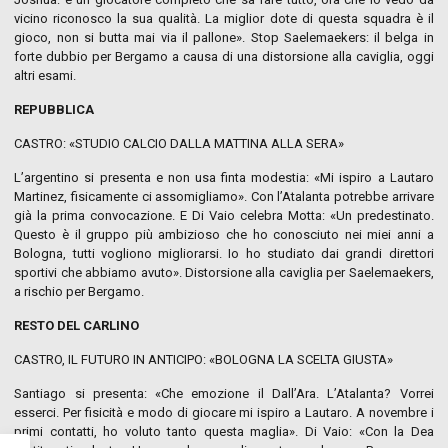
vicino riconosco la sua qualità. La miglior dote di questa squadra è il
gioco, non si butta mai via il pallone». Stop Saelemaekers: il belga in
forte dubbio per Bergamo a causa di una distorsione alla caviglia, oggi
altri esami.
REPUBBLICA
CASTRO: «STUDIO CALCIO DALLA MATTINA ALLA SERA»
L’argentino si presenta e non usa finta modestia: «Mi ispiro a Lautaro
Martinez, fisicamente ci assomigliamo». Con l’Atalanta potrebbe arrivare
già la prima convocazione. E Di Vaio celebra Motta: «Un predestinato.
Questo è il gruppo più ambizioso che ho conosciuto nei miei anni a
Bologna, tutti vogliono migliorarsi. Io ho studiato dai grandi direttori
sportivi che abbiamo avuto». Distorsione alla caviglia per Saelemaekers,
a rischio per Bergamo.
RESTO DEL CARLINO
CASTRO, IL FUTURO IN ANTICIPO: «BOLOGNA LA SCELTA GIUSTA»
Santiago si presenta: «Che emozione il Dall’Ara. L’Atalanta? Vorrei
esserci. Per fisicità e modo di giocare mi ispiro a Lautaro. A novembre i
primi contatti, ho voluto tanto questa maglia». Di Vaio: «Con la Dea