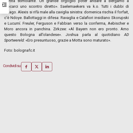
partita stimolante. Un grande orgoglio poter andare a Bergamo a
giocarci uno scontro diretto». Saelemaekers va k.o. Tutti i dubbi di
Thiago. Alexis si rifà male alla caviglia sinistra: domenica rischia il forfait,
c’è Ndoye. Ballottaggi in difesa: Ravaglia e Calafiori insidiano Skorupski
e Lucumí. Freuler, Ferguson e Fabbian verso la conferma, Aebischer e
Moro ancora in panchina. Zirkzee: «Al Bayern non ero pronto. Amo
questo Bologna all’olandese». Joshua parla al quotidiano
AD
Sportwereld:
«Ero presuntuoso, grazie a Motta sono maturato».
Foto: bolognafc.it
Condividi su: