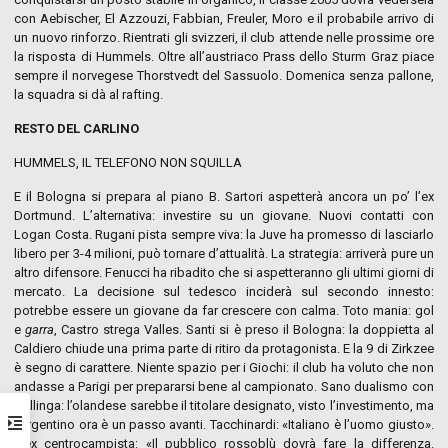
con Aebischer, El Azzouzi, Fabbian, Freuler, Moro e il probabile arrivo di
un nuovo rinforzo. Rientrati gli svizzeri, il club attende nelle prossime ore
la risposta di Hummels. Oltre all’austriaco Prass dello Sturm Graz piace
sempre il norvegese Thorstvedt del Sassuolo. Domenica senza pallone,
la squadra si dà al rafting.
RESTO DEL CARLINO
HUMMELS, IL TELEFONO NON SQUILLA
E il Bologna si prepara al piano B. Sartori aspetterà ancora un po’ l’ex
Dortmund. L’alternativa: investire su un giovane. Nuovi contatti con
Logan Costa. Rugani pista sempre viva: la Juve ha promesso di lasciarlo
libero per 3-4 milioni, può tornare d’attualità. La strategia: arriverà pure un
altro difensore. Fenucci ha ribadito che si aspetteranno gli ultimi giorni di
mercato. La decisione sul tedesco inciderà sul secondo innesto:
potrebbe essere un giovane da far crescere con calma. Toto mania: gol
e
garra
, Castro strega Valles. Santi si è preso il Bologna: la doppietta al
Caldiero chiude una prima parte di ritiro da protagonista. E la 9 di Zirkzee
è segno di carattere. Niente spazio per i Giochi: il club ha voluto che non
andasse a Parigi per prepararsi bene al campionato. Sano dualismo con
Dallinga: l’olandese sarebbe il titolare designato, visto l’investimento, ma
l’argentino ora è un passo avanti. Tacchinardi: «Italiano è l’uomo giusto».
L’ex centrocampista: «Il pubblico rossoblù dovrà fare la differenza.