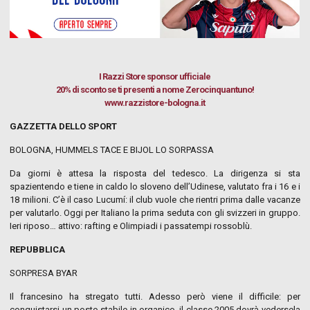
I Razzi Store
sponsor ufficiale
20% di sconto se ti presenti a nome Zerocinquantuno!
www.razzistore-bologna.it
GAZZETTA DELLO SPORT
BOLOGNA, HUMMELS TACE E BIJOL LO SORPASSA
Da giorni è attesa la risposta del tedesco. La dirigenza si sta
spazientendo e tiene in caldo lo sloveno dell’Udinese, valutato fra i 16 e i
18 milioni. C’è il caso Lucumí: il club vuole che rientri prima dalle vacanze
per valutarlo. Oggi per Italiano la prima seduta con gli svizzeri in gruppo.
Ieri riposo… attivo: rafting e Olimpiadi i passatempi rossoblù.
REPUBBLICA
SORPRESA BYAR
Il francesino ha stregato tutti. Adesso però viene il difficile: per
conquistarsi un posto stabile in organico, il classe 2005 dovrà vedersela