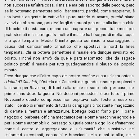
non successe un’altra cosa. Il maiale era più saporito delle pecore, però
se lo potevano permettere solo i benestanti, perché, come sappiamo, è
una bestia esigente. In cattività tu puoi nutrirlo di avanzi, purché siano
avanzi di roba buona, poi devi fargli dei buoni pastoni e alla fine un chilo
di braciole ti costa caro, quando una capra e una pecora tu le molli per
prati stentati e si nutre gratis. Inoltre il maiale ha bisogno di molta acqua
e a quel tempo in Medio Oriente questa cominciò a scarseggiare a
causa del cambiamento climatico che spostava a nord la linea
temperata. Chi si poteva permettere il maiale era dunque invidiato ed
odiato. Finché non arrivò da quelle parti Maometto, che da sagace
politico proibì il maiale per tutti guadagnandosi il plauso del popolo
minuto.
Ecco dunque che all’altro capo del nostro confine ci sta un’altra osteria,
l’Ustar
î d’i Canalétt
, l’Osteria dei Canaletti nel grande casone prospicente
la strada per Ravenna, di fronte alla quale io sono nato per caso, nel
primo anno dopo la guerra. Nei decenni precedenti e per tutto il primo
Novecento questo complesso non ospitava solo l’osteria, esso era
stato il centro di riferimento di tutta la campagna circostante, magazzino
di derrate alimentari e attrezzature, bottega bazar, forno per il pane,
negozio di barbiere, officina meccanica per le prime macchine agricole e
per le prime automobili di passaggio. Quale osteria oggi lo definiremmo
come il centro di aggregazione di un’umanità che sussisteva nei
chilometri circostanti, contadini e braccianti nella quasi totalità, nelle