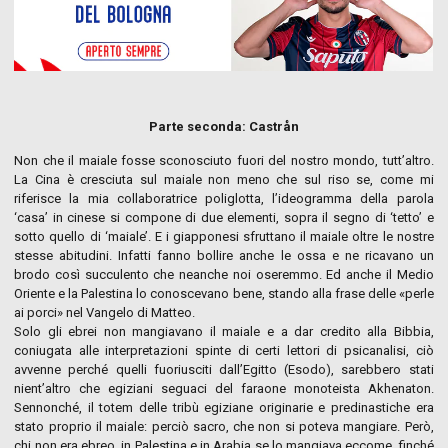
Parte seconda: Castrån
Non che il maiale fosse sconosciuto fuori del nostro mondo, tutt’altro.
La Cina è cresciuta sul maiale non meno che sul riso se, come mi
riferisce la mia collaboratrice poliglotta, l’ideogramma della parola
‘casa’ in cinese si compone di due elementi, sopra il segno di ‘tetto’ e
sotto quello di ‘maiale’. E i giapponesi sfruttano il maiale oltre le nostre
stesse abitudini. Infatti fanno bollire anche le ossa e ne ricavano un
brodo così succulento che neanche noi oseremmo. Ed anche il Medio
Oriente e la Palestina lo conoscevano bene, stando alla frase delle «perle
ai porci» nel Vangelo di Matteo.
Solo gli ebrei non mangiavano il maiale e a dar credito alla Bibbia,
coniugata alle interpretazioni spinte di certi lettori di psicanalisi, ciò
avvenne perché quelli fuoriusciti dall’Egitto (Esodo), sarebbero stati
nient’altro che egiziani seguaci del faraone monoteista Akhenaton.
Sennonché, il totem delle tribù egiziane originarie e predinastiche era
stato proprio il maiale: perciò sacro, che non si poteva mangiare. Però,
chi non era ebreo, in Palestina e in Arabia se lo mangiava eccome, finché