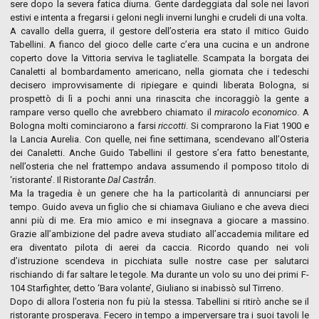
sere dopo la severa fatica diurna. Gente dardeggiata dal sole nei lavori
estivi e intenta a fregarsi i geloni negli inverni lunghi e crudeli di una volta.
A cavallo della guerra, il gestore dell’osteria era stato il mitico Guido
Tabellini. A fianco del gioco delle carte c’era una cucina e un androne
coperto dove la Vittoria serviva le tagliatelle. Scampata la borgata dei
Canaletti al bombardamento americano, nella giornata che i tedeschi
decisero improvvisamente di ripiegare e quindi liberata Bologna, si
prospettò di lì a pochi anni una rinascita che incoraggiò la gente a
rampare verso quello che avrebbero chiamato il
miracolo economico
. A
Bologna molti cominciarono a farsi
riccotti
. Si comprarono la Fiat 1900 e
la Lancia Aurelia. Con quelle, nei fine settimana, scendevano all’Osteria
dei Canaletti. Anche Guido Tabellini il gestore s’era fatto benestante,
nell’osteria che nel frattempo andava assumendo il pomposo titolo di
‘ristorante’. Il Ristorante
Dal Castr
ån
.
Ma la tragedia è un genere che ha la particolarità di annunciarsi per
tempo. Guido aveva un figlio che si chiamava Giuliano e che aveva dieci
anni più di me. Era mio amico e mi insegnava a giocare a massino.
Grazie all’ambizione del padre aveva studiato all’accademia militare ed
era diventato pilota di aerei da caccia. Ricordo quando nei voli
d’istruzione scendeva in picchiata sulle nostre case per salutarci
rischiando di far saltare le tegole. Ma durante un volo su uno dei primi F-
104 Starfighter, detto ‘Bara volante’, Giuliano si inabissò sul Tirreno.
Dopo di allora l’osteria non fu più la stessa. Tabellini si ritirò anche se il
ristorante prosperava. Fecero in tempo a imperversare tra i suoi tavoli le