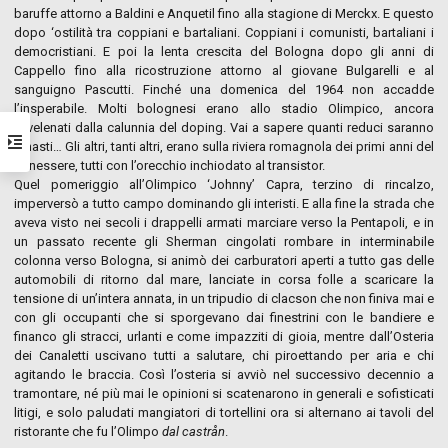
baruffe attorno a Baldini e Anquetil fino alla stagione di Merckx. E questo
dopo ‘ostilità tra coppiani e bartaliani. Coppiani i comunisti, bartaliani i
democristiani. E poi la lenta crescita del Bologna dopo gli anni di
Cappello fino alla ricostruzione attorno al giovane Bulgarelli e al
sanguigno Pascutti. Finché una domenica del 1964 non accadde
l’insperabile. Molti bolognesi erano allo stadio Olimpico, ancora
avvelenati dalla calunnia del doping. Vai a sapere quanti reduci saranno
rimasti… Gli altri, tanti altri, erano sulla riviera romagnola dei primi anni del
benessere, tutti con l’orecchio inchiodato al transistor.
Quel pomeriggio all’Olimpico ‘Johnny’ Capra, terzino di rincalzo,
imperversò a tutto campo dominando gli interisti. E alla fine la strada che
aveva visto nei secoli i drappelli armati marciare verso la Pentapoli, e in
un passato recente gli Sherman cingolati rombare in interminabile
colonna verso Bologna, si animò dei carburatori aperti a tutto gas delle
automobili di ritorno dal mare, lanciate in corsa folle a scaricare la
tensione di un’intera annata, in un tripudio di clacson che non finiva mai e
con gli occupanti che si sporgevano dai finestrini con le bandiere e
financo gli stracci, urlanti e come impazziti di gioia, mentre dall’Osteria
dei Canaletti uscivano tutti a salutare, chi piroettando per aria e chi
agitando le braccia. Così l’osteria si avviò nel successivo decennio a
tramontare, né più mai le opinioni si scatenarono in generali e sofisticati
litigi, e solo paludati mangiatori di tortellini ora si alternano ai tavoli del
ristorante che fu l’Olimpo
dal castrån
.