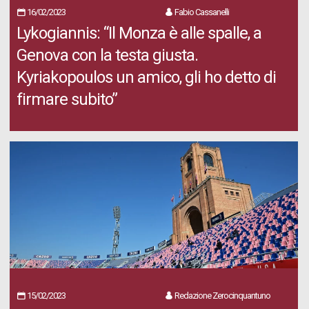
16/02/2023
Fabio Cassanelli
Lykogiannis: “Il Monza è alle spalle, a
Genova con la testa giusta.
Kyriakopoulos un amico, gli ho detto di
firmare subito”
15/02/2023
Redazione Zerocinquantuno