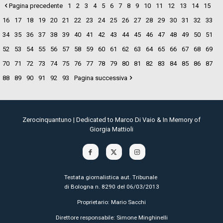
Pagina precedente
1
2
3
4
5
6
7
8
9
10
11
12
13
14
15
16
17
18
19
20
21
22
23
24
25
26
27
28
29
30
31
32
33
34
35
36
37
38
39
40
41
42
43
44
45
46
47
48
49
50
51
52
53
54
55
56
57
58
59
60
61
62
63
64
65
66
67
68
69
70
71
72
73
74
75
76
77
78
79
80
81
82
83
84
85
86
87
88
89
90
91
92
93
Pagina successiva
Zerocinquantuno | Dedicated to Marco Di Vaio & In Memory of
Giorgia Mattioli
Testata giornalistica aut. Tribunale
di Bologna n. 8290 del 06/03/2013
Proprietario: Mario Sacchi
Direttore responsabile: Simone Minghinelli