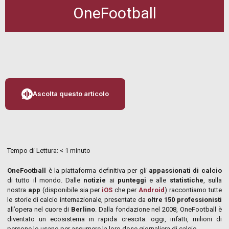
OneFootball
Ascolta questo articolo
Tempo di Lettura:
< 1
minuto
OneFootball
è la piattaforma definitiva per gli
appassionati di calcio
di tutto il mondo. Dalle
notizie
ai
punteggi
e alle
statistiche
, sulla
nostra
app
(disponibile sia per
iOS
che per
Android
) raccontiamo tutte
le storie di calcio internazionale, presentate da
oltre 150 professionisti
all’opera nel cuore di
Berlino
. Dalla fondazione nel 2008, OneFootball è
diventato un ecosistema in rapida crescita: oggi, infatti, milioni di
persone lo usano per assumere la loro dose giornaliera di calcio.