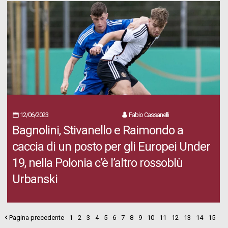
12/06/2023
Fabio Cassanelli
Bagnolini, Stivanello e Raimondo a
caccia di un posto per gli Europei Under
19, nella Polonia c’è l’altro rossoblù
Urbanski
Pagina precedente
1
2
3
4
5
6
7
8
9
10
11
12
13
14
15