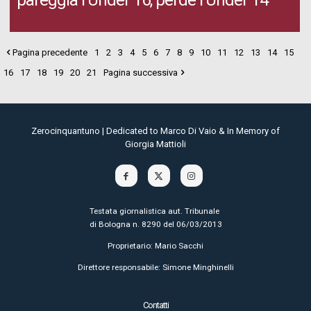
pareggia l’Under 16, perde l’Under 14
Pagina precedente
1
2
3
4
5
6
7
8
9
10
11
12
13
14
15
16
17
18
19
20
21
Pagina successiva
Zerocinquantuno | Dedicated to Marco Di Vaio & In Memory of
Giorgia Mattioli
Testata giornalistica aut. Tribunale
di Bologna n. 8290 del 06/03/2013
Proprietario: Mario Sacchi
Direttore responsabile: Simone Minghinelli
Contatti