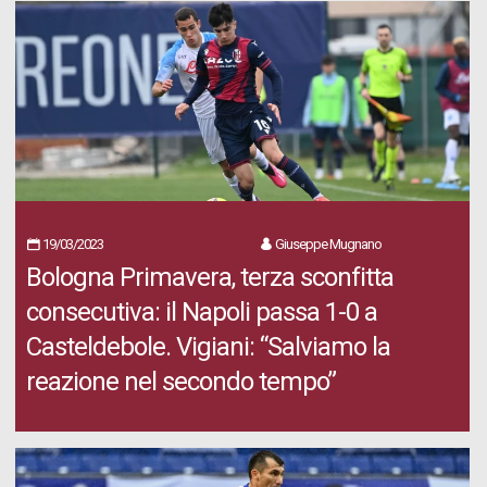
19/03/2023
Giuseppe Mugnano
Bologna Primavera, terza sconfitta
consecutiva: il Napoli passa 1-0 a
Casteldebole. Vigiani: “Salviamo la
reazione nel secondo tempo”