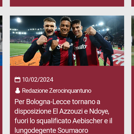
10/02/2024
Redazione Zerocinquantuno
Per Bologna-Lecce tornano a
disposizione El Azzouzi e Ndoye,
fuori lo squalificato Aebischer e il
lungodegente Soumaoro