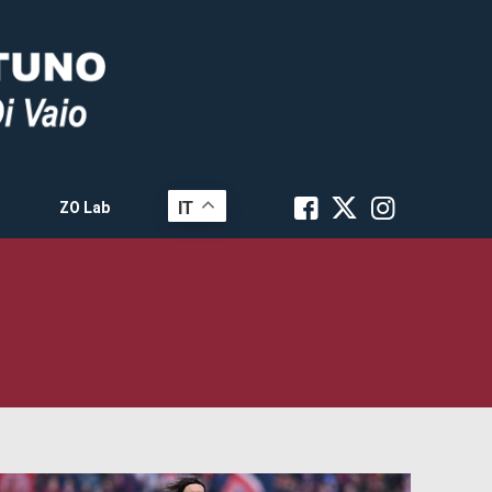
IT
ZO Lab