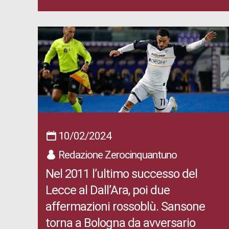
10/02/2024
Redazione Zerocinquantuno
Nel 2011 l’ultimo successo del
Lecce al Dall’Ara, poi due
affermazioni rossoblù. Sansone
torna a Bologna da avversario