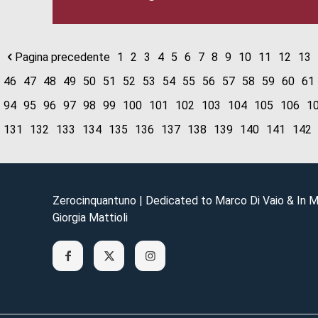
Pagina precedente
1
2
3
4
5
6
7
8
9
10
11
12
13
46
47
48
49
50
51
52
53
54
55
56
57
58
59
60
61
94
95
96
97
98
99
100
101
102
103
104
105
106
1
131
132
133
134
135
136
137
138
139
140
141
142
Zerocinquantuno | Dedicated to Marco Di Vaio & In 
Giorgia Mattioli