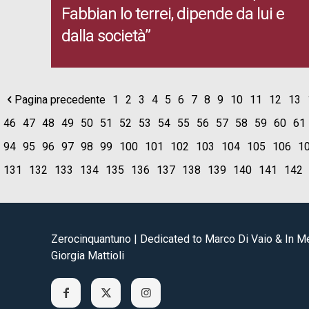
Fabbian lo terrei, dipende da lui e
dalla società”
Pagina precedente
1
2
3
4
5
6
7
8
9
10
11
12
13
46
47
48
49
50
51
52
53
54
55
56
57
58
59
60
61
94
95
96
97
98
99
100
101
102
103
104
105
106
1
131
132
133
134
135
136
137
138
139
140
141
142
Zerocinquantuno | Dedicated to Marco Di Vaio & In 
Giorgia Mattioli