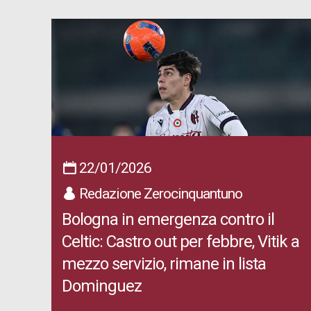
22/01/2026
Redazione Zerocinquantuno
Bologna in emergenza contro il
Celtic: Castro out per febbre, Vitik a
mezzo servizio, rimane in lista
Dominguez