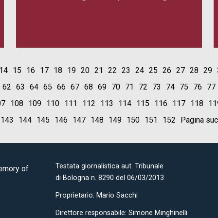
14
15
16
17
18
19
20
21
22
23
24
25
26
27
28
29
62
63
64
65
66
67
68
69
70
71
72
73
74
75
76
77
07
108
109
110
111
112
113
114
115
116
117
118
11
143
144
145
146
147
148
149
150
151
152
Pagina su
Testata giornalistica aut. Tribunale
Memory of
di Bologna n. 8290 del 06/03/2013
Proprietario: Mario Sacchi
Direttore responsabile: Simone Minghinelli