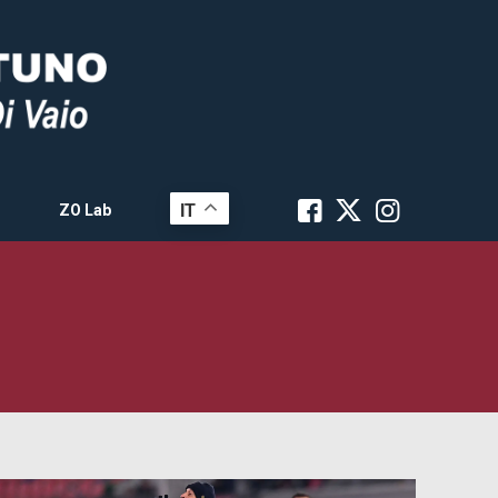
IT
ZO Lab