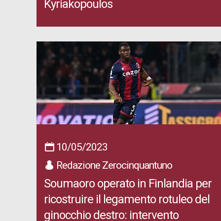
Kyriakopoulos
10/05/2023
Redazione Zerocinquantuno
Soumaoro operato in Finlandia per
ricostruire il legamento rotuleo del
ginocchio destro: intervento