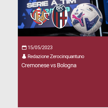
15/05/2023
Redazione Zerocinquantuno
Cremonese vs Bologna