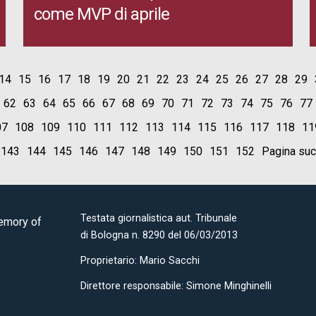
come MVP di aprile
14
15
16
17
18
19
20
21
22
23
24
25
26
27
28
29
62
63
64
65
66
67
68
69
70
71
72
73
74
75
76
77
07
108
109
110
111
112
113
114
115
116
117
118
11
143
144
145
146
147
148
149
150
151
152
Pagina su
Testata giornalistica aut. Tribunale
Memory of
di Bologna n. 8290 del 06/03/2013
Proprietario: Mario Sacchi
Direttore responsabile: Simone Minghinelli