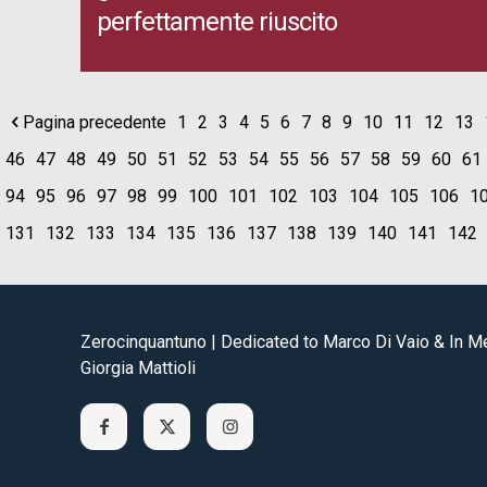
perfettamente riuscito
Pagina precedente
1
2
3
4
5
6
7
8
9
10
11
12
13
46
47
48
49
50
51
52
53
54
55
56
57
58
59
60
61
94
95
96
97
98
99
100
101
102
103
104
105
106
1
131
132
133
134
135
136
137
138
139
140
141
142
Zerocinquantuno | Dedicated to Marco Di Vaio & In 
Giorgia Mattioli