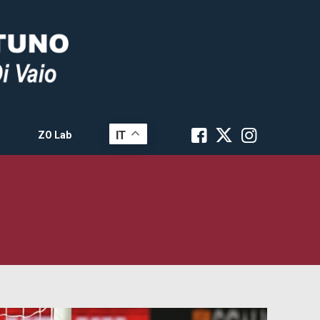
IT
ZO Lab