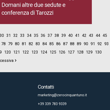
Domani altre due sedute e
conferenza di Tarozzi
30
31
32
33
34
35
36
37
38
39
40
41
42
43
44
45
78
79
80
81
82
83
84
85
86
87
88
89
90
91
92
93
9
120
121
122
123
124
125
126
127
128
129
130
ccessiva
Contatti
marketing@zerocinquantuno.it
+39 339 783 9339