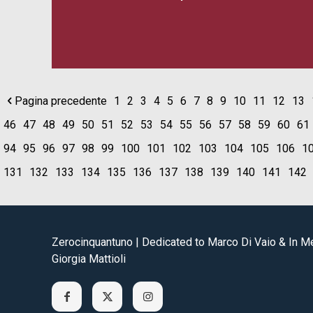
Pagina precedente
1
2
3
4
5
6
7
8
9
10
11
12
13
46
47
48
49
50
51
52
53
54
55
56
57
58
59
60
61
94
95
96
97
98
99
100
101
102
103
104
105
106
1
131
132
133
134
135
136
137
138
139
140
141
142
Zerocinquantuno | Dedicated to Marco Di Vaio & In 
Giorgia Mattioli