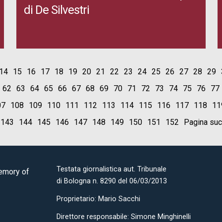
di De Silvestri
14
15
16
17
18
19
20
21
22
23
24
25
26
27
28
29
62
63
64
65
66
67
68
69
70
71
72
73
74
75
76
77
07
108
109
110
111
112
113
114
115
116
117
118
11
143
144
145
146
147
148
149
150
151
152
Pagina su
Testata giornalistica aut. Tribunale
Memory of
di Bologna n. 8290 del 06/03/2013
Proprietario: Mario Sacchi
Direttore responsabile: Simone Minghinelli