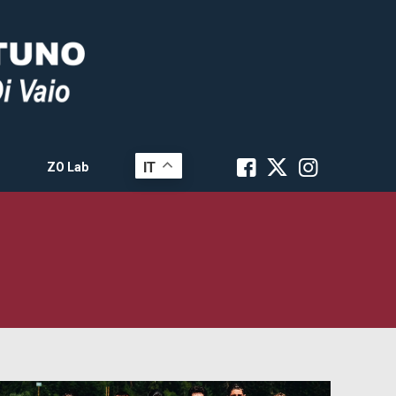
IT
ZO Lab