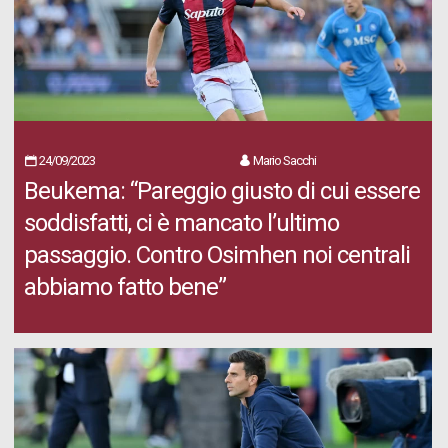
24/09/2023
Mario Sacchi
Beukema: “Pareggio giusto di cui essere
soddisfatti, ci è mancato l’ultimo
passaggio. Contro Osimhen noi centrali
abbiamo fatto bene”