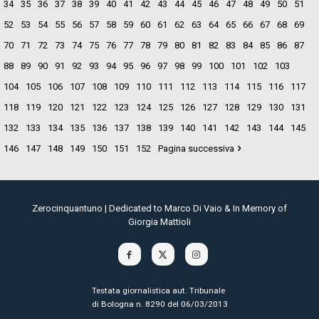
34
35
36
37
38
39
40
41
42
43
44
45
46
47
48
49
50
51
52
53
54
55
56
57
58
59
60
61
62
63
64
65
66
67
68
69
70
71
72
73
74
75
76
77
78
79
80
81
82
83
84
85
86
87
88
89
90
91
92
93
94
95
96
97
98
99
100
101
102
103
104
105
106
107
108
109
110
111
112
113
114
115
116
117
118
119
120
121
122
123
124
125
126
127
128
129
130
131
132
133
134
135
136
137
138
139
140
141
142
143
144
145
146
147
148
149
150
151
152
Pagina successiva
Zerocinquantuno | Dedicated to Marco Di Vaio & In Memory of
Giorgia Mattioli
Testata giornalistica aut. Tribunale
di Bologna n. 8290 del 06/03/2013