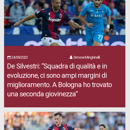
24/09/2023
Simone Minghinelli
De Silvestri: “Squadra di qualità e in
evoluzione, ci sono ampi margini di
miglioramento. A Bologna ho trovato
una seconda giovinezza”