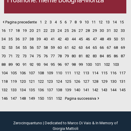
Frosinone: niente Bologna-Monza
Pagina precedente
1
2
3
4
5
6
7
8
9
10
11
12
13
14
15
16
17
18
19
20
21
22
23
24
25
26
27
28
29
30
31
32
33
34
35
36
37
38
39
40
41
42
43
44
45
46
47
48
49
50
51
52
53
54
55
56
57
58
59
60
61
62
63
64
65
66
67
68
69
70
71
72
73
74
75
76
77
78
79
80
81
82
83
84
85
86
87
88
89
90
91
92
93
94
95
96
97
98
99
100
101
102
103
104
105
106
107
108
109
110
111
112
113
114
115
116
117
118
119
120
121
122
123
124
125
126
127
128
129
130
131
132
133
134
135
136
137
138
139
140
141
142
143
144
145
146
147
148
149
150
151
152
Pagina successiva
Zerocinquantuno | Dedicated to Marco Di Vaio & In Memory of
Giorgia Mattioli