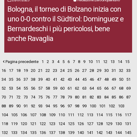
Bologna, il torneo di Bolzano inizia con
uno 0-0 contro il Südtirol: Dominguez e
Bernardeschi i più pericolosi, bene
anche Ravaglia
Pagina precedente
1
2
3
4
5
6
7
8
9
10
11
12
13
14
15
16
17
18
19
20
21
22
23
24
25
26
27
28
29
30
31
32
33
34
35
36
37
38
39
40
41
42
43
44
45
46
47
48
49
50
51
52
53
54
55
56
57
58
59
60
61
62
63
64
65
66
67
68
69
70
71
72
73
74
75
76
77
78
79
80
81
82
83
84
85
86
87
88
89
90
91
92
93
94
95
96
97
98
99
100
101
102
103
104
105
106
107
108
109
110
111
112
113
114
115
116
117
118
119
120
121
122
123
124
125
126
127
128
129
130
131
132
133
134
135
136
137
138
139
140
141
142
143
144
145